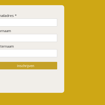
ailadres *
ornaam
hternaam
Inschrijven