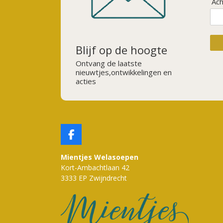
Ac
Blijf op de hoogte
Ontvang de laatste
nieuwtjes,ontwikkelingen en
acties
F
A
C
Mientjes Welasoepen
E
Kort-Ambachtlaan 42
B
3333 EP Zwijndrecht
O
O
K