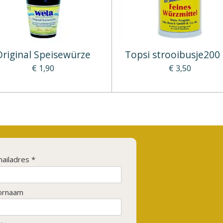
Original Speisewürze
Topsi strooibusje200 
€ 1,90
€ 3,50
ailadres *
ornaam